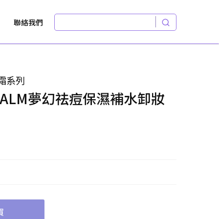
聯絡我們
霜系列
 BALM夢幻祛痘保濕補水卸妝
買