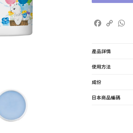
F
C
a
o
h
c
p
a
e
y
s
產品詳情
b
Li
A
使用方法
o
n
p
o
k
p
成份
k
日本商品編碼