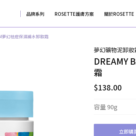
品牌系列
ROSETTE護膚方案
關於ROSETTE
BALM夢幻祛痘保濕補水卸妝霜
夢幻礦物泥卸妝
DREAMY
霜
$
138.00
容量 90g
立即購