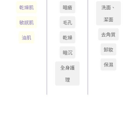
乾燥肌
暗瘡
洗面、
潔面
敏感肌
毛孔
去角質
油肌
乾燥
卸妝
暗沉
保濕
全身護
理