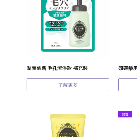
潔面慕斯 毛孔潔淨款 補充裝
硫磺藥
了解更多
熱賣