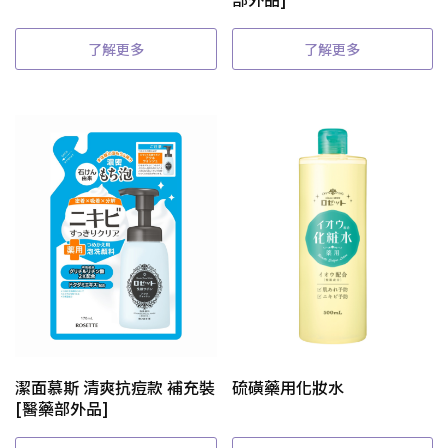
了解更多
了解更多
潔面慕斯 清爽抗痘款 補充裝
硫磺藥用化妝水
[醫藥部外品]