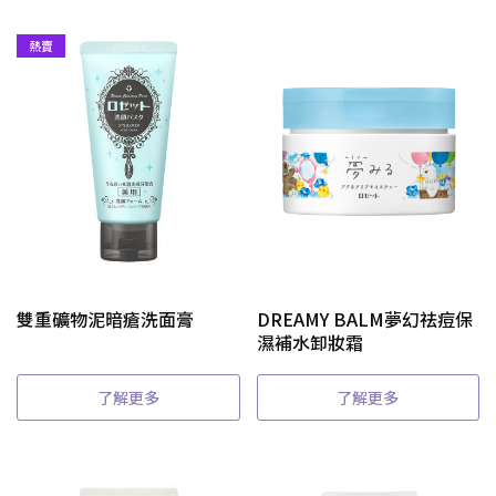
熱賣
雙重礦物泥暗瘡洗面膏
DREAMY BALM夢幻祛痘保
濕補水卸妝霜
了解更多
了解更多